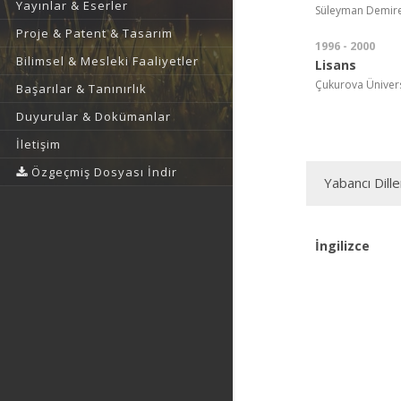
Yayınlar & Eserler
Süleyman Demirel 
Proje & Patent & Tasarım
1996 - 2000
Bilimsel & Mesleki Faaliyetler
Lisans
Çukurova Üniversi
Başarılar & Tanınırlık
Duyurular & Dokümanlar
İletişim
Özgeçmiş Dosyası İndir
Yabancı Dille
İngilizce