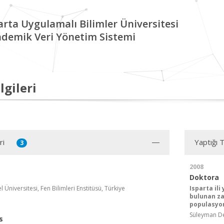
arta Uygulamalı Bilimler Üniversitesi
demik Veri Yönetim Sistemi
lgileri
ri
Yaptığı 
3
2008
Doktora
Üniversitesi, Fen Bilimleri Enstitüsü, Türkiye
Isparta il
bulunan zar
populasyon
Süleyman Dem
s