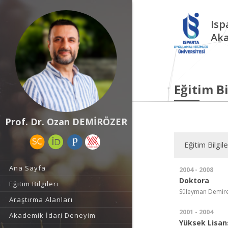
Isp
Aka
Eğitim Bi
Prof. Dr. Ozan DEMİRÖZER
Eğitim Bilgile
Ana Sayfa
2004 - 2008
Doktora
Eğitim Bilgileri
Süleyman Demirel 
Araştırma Alanları
2001 - 2004
Akademik İdari Deneyim
Yüksek Lisan