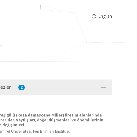
English
Tezler
2
i yağ gülü (Rosa damascena Miller) üretim alanlarında
arlılar, yayılışları, doğal düşmanları ve önemlilerinin
 değişimleri
irel Üniversitesi, Fen Bilimleri Enstitüsü