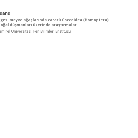
isans
lgesi meyve ağaçlarında zararlı Coccoidea (Homoptera)
 doğal düşmanları üzerinde araştırmalar
irel Üniversitesi, Fen Bilimleri Enstitüsü