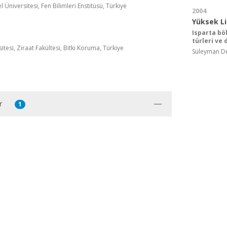
Üniversitesi, Fen Bilimleri Enstitüsü, Türkiye
2004
Yüksek L
Isparta bö
türleri ve
tesi, Ziraat Fakültesi, Bitki Koruma, Türkiye
Süleyman Dem
r
1