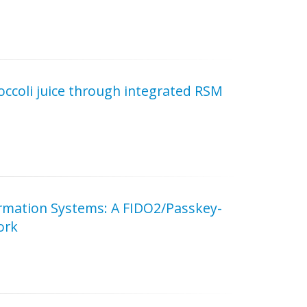
roccoli juice through integrated RSM
ormation Systems: A FIDO2/Passkey-
ork