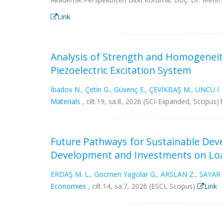
Link
Analysis of Strength and Homogenei
Piezoelectric Excitation System
İbadov N.
,
Çetin G.
,
Güvenç E.
,
ÇEVİKBAŞ M.
,
ÜNCÜ İ. 
Materials
, cilt.19, sa.8, 2026 (SCI-Expanded, Scopus)
Future Pathways for Sustainable Devel
Development and Investments on Loa
ERDAŞ M. L.
,
Gocmen Yagcılar G.
,
ARSLAN Z.
,
SAYAR 
Economies
, cilt.14, sa.7, 2026 (ESCI, Scopus)
Link