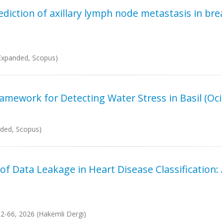
diction of axillary lymph node metastasis in br
I-Expanded, Scopus)
mework for Detecting Water Stress in Basil (Oci
anded, Scopus)
e of Data Leakage in Heart Disease Classification
s.52-66, 2026 (Hakemli Dergi)