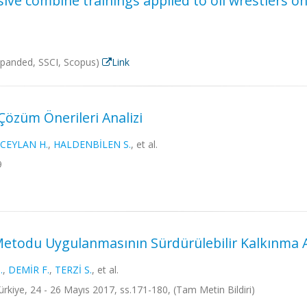
nsive combine trainings applied to oil wrestlers 
-Expanded, SSCI, Scopus)
Link
 Çözüm Önerileri Analizi
CEYLAN H.
,
HALDENBİLEN S.
, et al.
9
Metodu Uygulanmasının Sürdürülebilir Kalkınma 
.
,
DEMİR F.
,
TERZİ S.
, et al.
ürkiye, 24 - 26 Mayıs 2017, ss.171-180, (Tam Metin Bildiri)