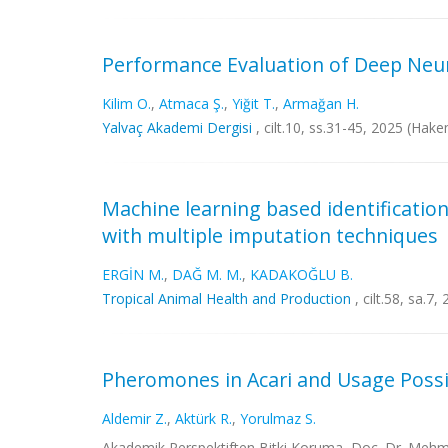
Performance Evaluation of Deep Neura
Kilim O.
,
Atmaca Ş.
,
Yiğit T.
,
Armağan H.
Yalvaç Akademi Dergisi
, cilt.10, ss.31-45, 2025 (Hake
Machine learning based identification
with multiple imputation techniques
ERGİN M.
,
DAĞ M. M.
,
KADAKOĞLU B.
Tropical Animal Health and Production
, cilt.58, sa.7
Pheromones in Acari and Usage Possib
Aldemir Z.
,
Aktürk R.
,
Yorulmaz S.
Akademik Perspektiften Bitki Koruma, Doç. Dr. Mehmet