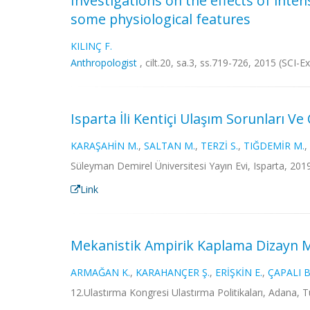
Investigations on the effects of inte
some physiological features
KILINÇ F.
Anthropologist
, cilt.20, sa.3, ss.719-726, 2015 (SCI
Isparta İli Kentiçi Ulaşım Sorunları Ve
KARAŞAHİN M.
,
SALTAN M.
,
TERZİ S.
,
TIĞDEMİR M.
,
Süleyman Demirel Üniversitesi Yayın Evi, Isparta, 201
Link
Mekanistik Ampirik Kaplama Dizayn 
ARMAĞAN K.
,
KARAHANÇER Ş.
,
ERİŞKİN E.
,
ÇAPALI B
12.Ulastırma Kongresi Ulastırma Politikaları, Adana, T