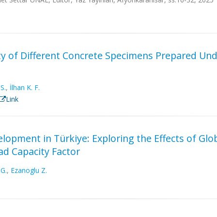
ty of Different Concrete Specimens Prepared Un
S.
,
İlhan K. F.
Link
opment in Türkiye: Exploring the Effects of Glob
d Capacity Factor
G.
,
Ezanoglu Z.