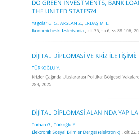
DO GREEN INVESTMENTS, BANK LOA
THE UNITED STATES?4
Yagcilar G. G.
,
ARSLAN Z.
,
ERDAŞ M. L.
Ikonomicheski Izsledvania
, cilt.35, sa.6, ss.88-106, 
DİJİTAL DİPLOMASİ VE KRİZ İLETİŞİM
TÜRKOĞLU Y.
Krizler Çağında Uluslararası Politika: Bölgesel Vak
284, 2025
DİJİTAL DİPLOMASİ ALANINDA YAPIL
Turhan G.
,
Türkoğlu Y.
Elektronik Sosyal Bilimler Dergisi (elektronik)
, cilt.22