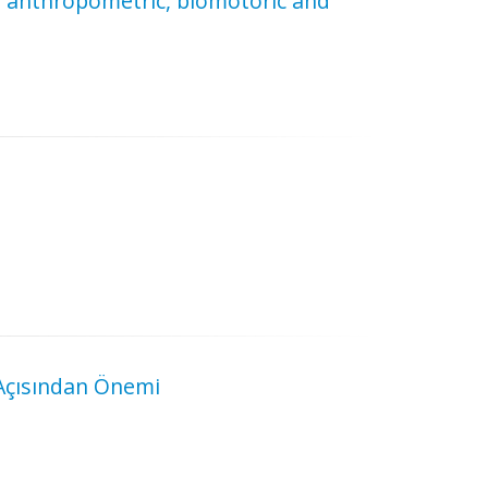
on anthropometric, biomotoric and
Açısından Önemi