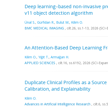
Deep learning–based non-invasive pre
v11 object detection algorithm
Ünal S.
,
Gürfidan R.
,
Bulut M.
,
Kilim O.
BMC MEDICAL IMAGING
, cilt.26, ss.1-13, 2026 (SC
An Attention-Based Deep Learning Fra
Kilim O.
,
Yiğit T.
,
Armağan H.
APPLIED SCIENCES
, cilt.16, ss.6192, 2026 (SCI-Exp
Duplicate Clinical Profiles as a Sourc
Calibration, and Explainability
Kilim O.
Advances in Artificial Intelligence Research
, cilt.6, s