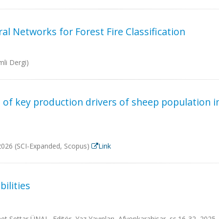
l Networks for Forest Fire Classification
mli Dergi)
 of key production drivers of sheep population in
, 2026 (SCI-Expanded, Scopus)
Link
ilities
 Settar ÜNAL, Editör, Yaz Yayınları, Afyonkarahisar, ss.16-32, 2025