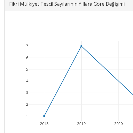
Fikri Mülkiyet Tescil Sayılarının Yıllara Göre Değişimi
7
6
5
4
3
2
1
2018
2019
2020