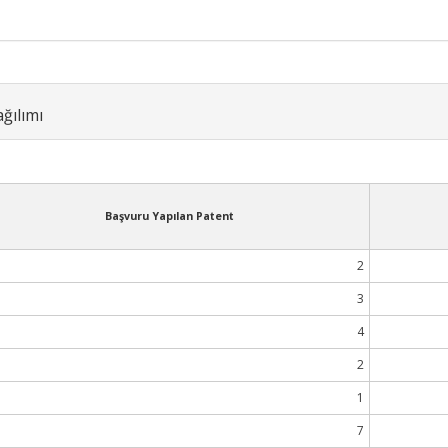
ğılımı
Başvuru Yapılan Patent
2
3
4
2
1
7