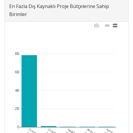
En Fazla Dış Kaynaklı Proje Bütçelerine Sahip
Birimler
8B
6B
4B
2B
0
Orman
Ziraat