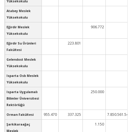
Yüksekokulu
Atabey Meslek
Yüksekokulu
906.772
Eğirdir Meslek
Yüksekokulu
223.801
Eğirdir Su Ürünleri
Fakültesi
Gelendost Meslek
Yüksekokulu
Isparta Osb Meslek
Yüksekokulu
250.000
Isparta Uygulamalı
Bilimler Üniversitesi
Rektörlüğü
955.470
337.325
7.850.561.540
Orman Fakültesi
1.150
Şarkikaraağaç
Meslek