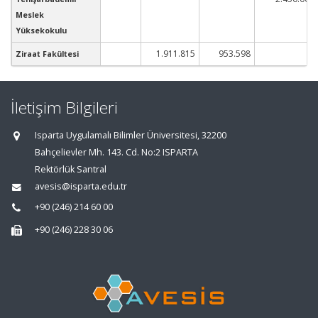
Meslek
Yüksekokulu
1.911.815
953.598
Ziraat Fakültesi
İletişim Bilgileri
Isparta Uygulamalı Bilimler Üniversitesi, 32200
Bahçelievler Mh. 143. Cd. No:2 ISPARTA
Rektörlük Santral
avesis@isparta.edu.tr
+90 (246) 214 60 00
+90 (246) 228 30 06