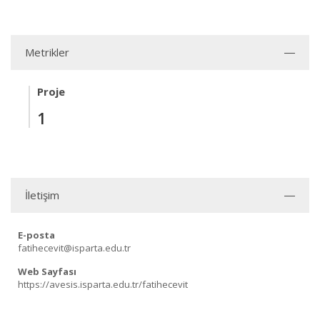
Metrikler
Proje
1
İletişim
E-posta
fatihecevit@isparta.edu.tr
Web Sayfası
https://avesis.isparta.edu.tr/fatihecevit