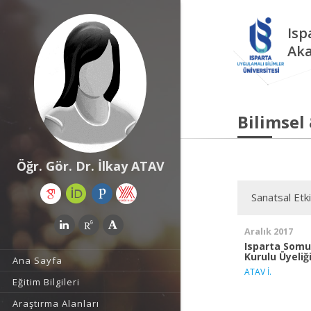
Isp
Aka
Bilimsel
Öğr. Gör. Dr. İlkay ATAV
Sanatsal Etki
Aralık 2017
Isparta Somu
Kurulu Üyeliğ
Ana Sayfa
ATAV İ.
Eğitim Bilgileri
Araştırma Alanları