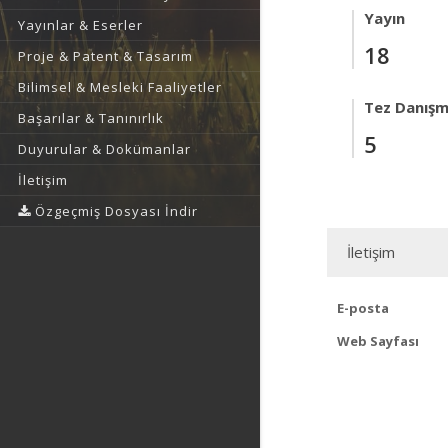
Yayın
Yayınlar & Eserler
18
Proje & Patent & Tasarım
Bilimsel & Mesleki Faaliyetler
Tez Danışm
Başarılar & Tanınırlık
5
Duyurular & Dokümanlar
İletişim
Özgeçmiş Dosyası İndir
İletişim
E-posta
Web Sayfası