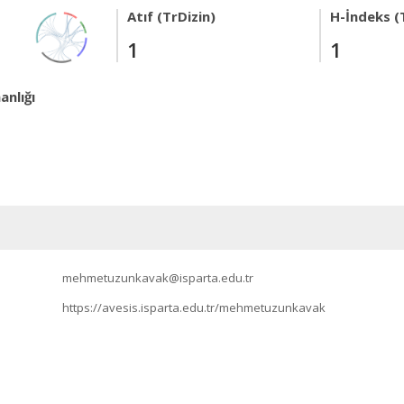
Atıf (TrDizin)
H-İndeks (
1
1
anlığı
mehmetuzunkavak@isparta.edu.tr
https://avesis.isparta.edu.tr/mehmetuzunkavak