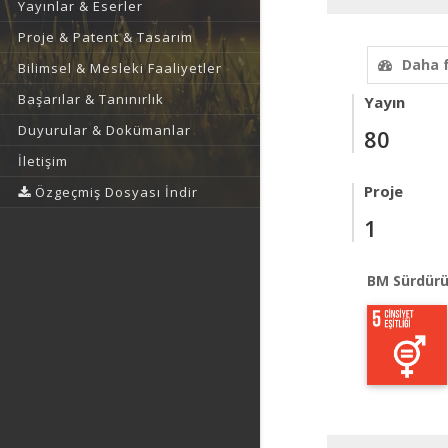
Yayınlar & Eserler
Proje & Patent & Tasarım
Daha 
Bilimsel & Mesleki Faaliyetler
Başarılar & Tanınırlık
Yayın
Duyurular & Dokümanlar
80
İletişim
Proje
Özgeçmiş Dosyası İndir
1
BM Sürdürü