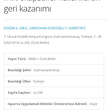
geri kazanımı
DOĞAN S.
,
KIR E.
,
SARDOHAN KÖSEOĞLU T.
,
KARİPCİN F.
7. Ulusal Analitik Kimya Kongresi, Kahramanmaraş, Türkiye, 1 - 05
Eylül 2014, ss.293, (Özet Bildiri)
Yayın Türü:
Bildiri / Özet Bildiri
Basıldığı Şehir:
Kahramanmaraş
Basıldığı Ülke:
Türkiye
Sayfa Sayıları:
ss.293
Isparta Uygulamalı Bilimler Üniversitesi Adresli:
Hayır