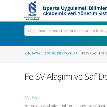
Isparta Uygulamalı Bilimler
Akademik Veri Yönetim Sis
Ara
ANA SAYFA
SON EKLENEN YAYINLAR
FE 8V ALAŞIMI VE 
Fe 8V Alaşımı ve Saf 
ÇALIK A.
6th International Advanced Tecnologies Symposium, El