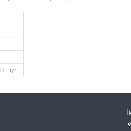
i:
Hayır
İ