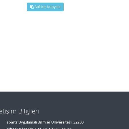
Atıf İçin Kopyala
letişim Bilgileri
Isparta Uygulamalı Bilimler Üniversitesi, 32200