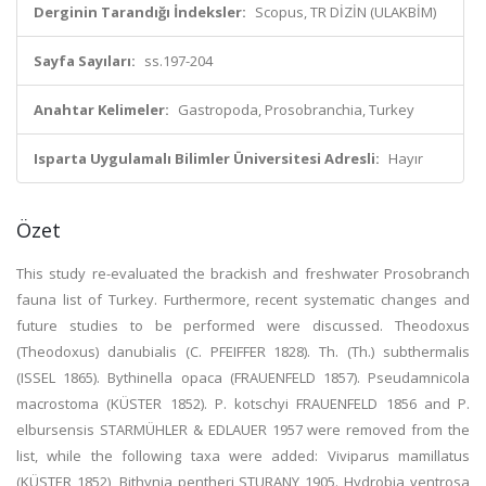
Derginin Tarandığı İndeksler:
Scopus, TR DİZİN (ULAKBİM)
Sayfa Sayıları:
ss.197-204
Anahtar Kelimeler:
Gastropoda, Prosobranchia, Turkey
Isparta Uygulamalı Bilimler Üniversitesi Adresli:
Hayır
Özet
This study re-evaluated the brackish and freshwater Prosobranch
fauna list of Turkey. Furthermore, recent systematic changes and
future studies to be performed were discussed. Theodoxus
(Theodoxus) danubialis (C. PFEIFFER 1828). Th. (Th.) subthermalis
(ISSEL 1865). Bythinella opaca (FRAUENFELD 1857). Pseudamnicola
macrostoma (KÜSTER 1852). P. kotschyi FRAUENFELD 1856 and P.
elbursensis STARMÜHLER & EDLAUER 1957 were removed from the
list, while the following taxa were added: Viviparus mamillatus
(KÜSTER 1852), Bithynia pentheri STURANY 1905. Hydrobia ventrosa