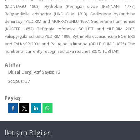
(MONTAGU 1803). Hydrobia (Peringia) ulvae (PENNANT 1777),
Belgrandiella adsharica (LINDHOLM 1913). Sadleriana byzanthina
demirsoyii YILDIRIM and MORKOYUNLU 1997, Sadleriana fluminensis
(KÜSTER 1852). Tefennia tefennica SCHÜTT and YILDIRIM 2003,
Falsipyrgula schuetti YILDIRIM 1999, Bythinella occasiuncula BOETERS
and FALKNER 2001 and Paludinella littorina (DELLE CHIAJE 1825). The
number of currently recognised taxa reaches 80. © TÜBİTAK.
Atıflar
Ulusal Dergi Atıf Sayısı: 13
Scopus: 37
Paylaş
İletişim Bilgileri