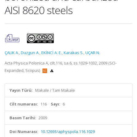
AISI 8620 steels
ÇALIK A.
,
Duzgun A.
,
EKİNCİ A. E.
,
Karakas S.
,
UÇAR N.
Acta Physica Polonica A, cilt.116, sa.6, ss.1029-1032, 2009 (SCI-
Expanded, Scopus)
Yayın Türü:
Makale / Tam Makale
Cilt numarası:
116
Sayı:
6
Basım Tarihi:
2009
Doi Numarası:
10.12693/aphyspola.116.1029