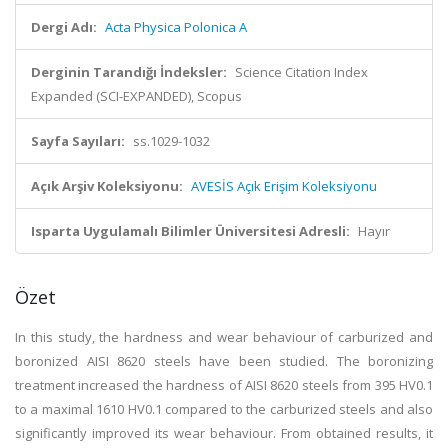
Dergi Adı:
Acta Physica Polonica A
Derginin Tarandığı İndeksler:
Science Citation Index
Expanded (SCI-EXPANDED), Scopus
Sayfa Sayıları:
ss.1029-1032
Açık Arşiv Koleksiyonu:
AVESİS Açık Erişim Koleksiyonu
Isparta Uygulamalı Bilimler Üniversitesi Adresli:
Hayır
Özet
In this study, the hardness and wear behaviour of carburized and
boronized AISI 8620 steels have been studied. The boronizing
treatment increased the hardness of AISI 8620 steels from 395 HV0.1
to a maximal 1610 HV0.1 compared to the carburized steels and also
significantly improved its wear behaviour. From obtained results, it