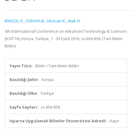
BİNGÖL O.
,
ÖZKAYA B.
,
Uluscan K.
,
Atak H.
3th International Conference on Advanced Technology & Sciences
(ICAT’16), Konya, Türkiye, 1 - 03 Eylül 2016, ss.656-658, (Tam Metin
Bildiri)
Yayın Türü:
Bildiri / Tam Metin Bildiri
Basıldığı Şehir:
Konya
Basıldığı Ülke:
Türkiye
Sayfa Sayıları:
ss.656-658
Isparta Uygulamalı Bilimler Üniversitesi Adresli:
Hayır