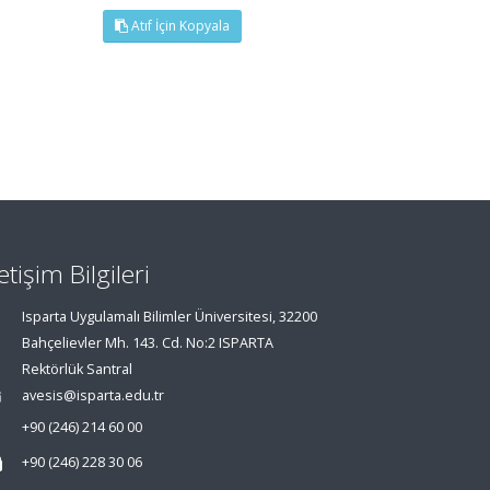
Atıf İçin Kopyala
letişim Bilgileri
Isparta Uygulamalı Bilimler Üniversitesi, 32200
Bahçelievler Mh. 143. Cd. No:2 ISPARTA
Rektörlük Santral
avesis@isparta.edu.tr
+90 (246) 214 60 00
+90 (246) 228 30 06