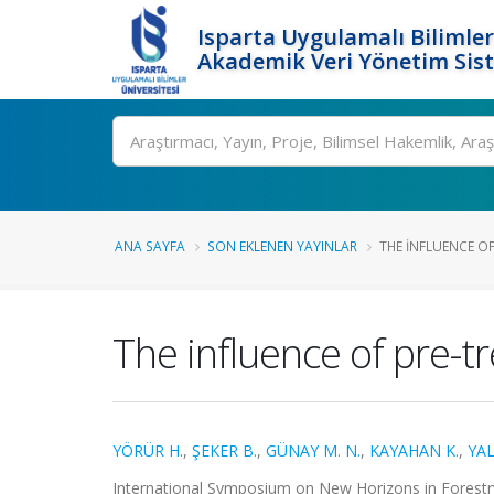
Isparta Uygulamalı Bilimler
Akademik Veri Yönetim Sis
Ara
ANA SAYFA
SON EKLENEN YAYINLAR
THE INFLUENCE O
The influence of pre-
YÖRÜR H.
,
ŞEKER B.
,
GÜNAY M. N.
,
KAYAHAN K.
,
YAL
International Symposium on New Horizons in Forestry,