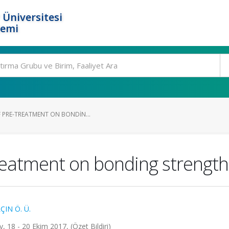
 Üniversitesi
temi
F PRE-TREATMENT ON BONDIN...
treatment on bonding strengt
ÇIN Ö. Ü.
 18 - 20 Ekim 2017, (Özet Bildiri)