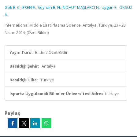
Gok E. C.
,
EREN E.
,
Seyhan B. N.
,
NOHUT MAŞLAKCI N.
,
Uygun E.
,
ÖKSÜZ
A.
International Middle East Plasma Science, Antalya, Türkiye, 23 - 25
Nisan 2014, (Özet Bildiri)
Yayın Türü:
Bildiri / Özet Bildiri
Basıldığı Şehir:
Antalya
Basıldığı Ülke:
Türkiye
Isparta Uygulamalı Bilimler Üniversitesi Adresli:
Hayır
Paylaş