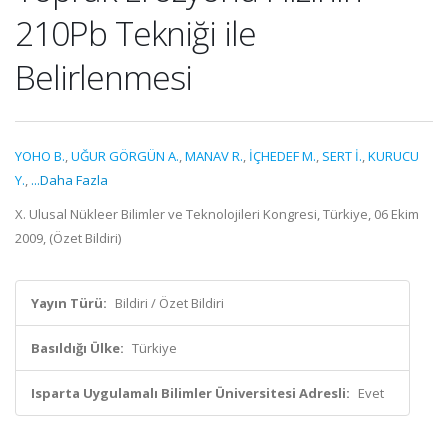
210Pb Tekniği ile
Belirlenmesi
YOHO B.
,
UĞUR GÖRGÜN A.
,
MANAV R.
,
İÇHEDEF M.
,
SERT İ.
,
KURUCU
Y.
,
...Daha Fazla
X. Ulusal Nükleer Bilimler ve Teknolojileri Kongresi, Türkiye, 06 Ekim
2009, (Özet Bildiri)
Yayın Türü:
Bildiri / Özet Bildiri
Basıldığı Ülke:
Türkiye
Isparta Uygulamalı Bilimler Üniversitesi Adresli:
Evet