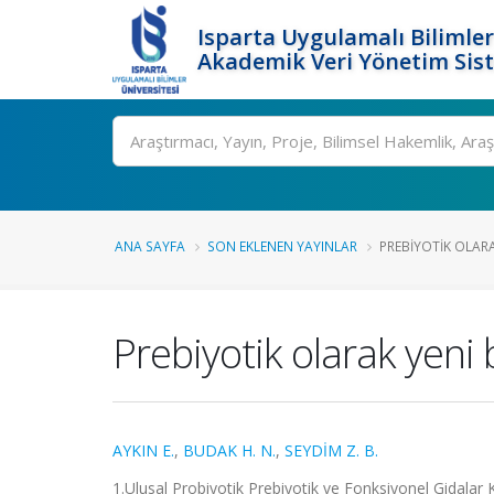
Isparta Uygulamalı Bilimler
Akademik Veri Yönetim Sis
Ara
ANA SAYFA
SON EKLENEN YAYINLAR
PREBIYOTIK OLARA
Prebiyotik olarak yeni 
AYKIN E.
,
BUDAK H. N.
,
SEYDİM Z. B.
1.Ulusal Probiyotik Prebiyotik ve Fonksiyonel Gidalar K