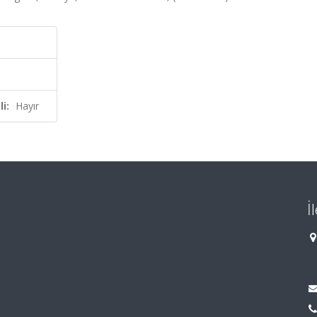
i:
Hayır
İ