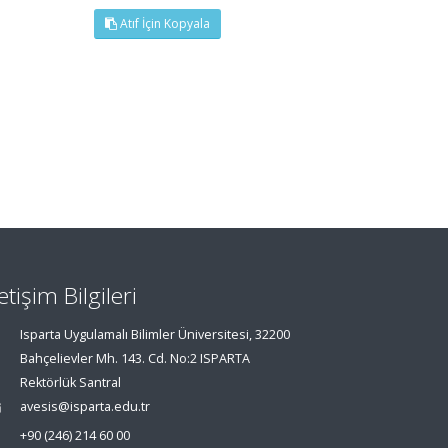
Atıf İçin Kopyala
letişim Bilgileri
Isparta Uygulamalı Bilimler Üniversitesi, 32200
Bahçelievler Mh. 143. Cd. No:2 ISPARTA
Rektörlük Santral
avesis@isparta.edu.tr
+90 (246) 214 60 00