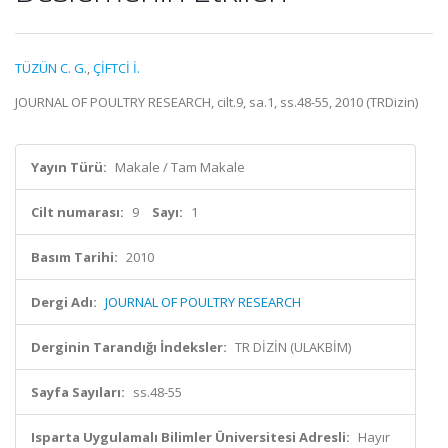
TÜZÜN C. G.
,
ÇİFTCİ İ.
JOURNAL OF POULTRY RESEARCH, cilt.9, sa.1, ss.48-55, 2010 (TRDizin)
Yayın Türü:
Makale / Tam Makale
Cilt numarası:
9
Sayı:
1
Basım Tarihi:
2010
Dergi Adı:
JOURNAL OF POULTRY RESEARCH
Derginin Tarandığı İndeksler:
TR DİZİN (ULAKBİM)
Sayfa Sayıları:
ss.48-55
Isparta Uygulamalı Bilimler Üniversitesi Adresli:
Hayır