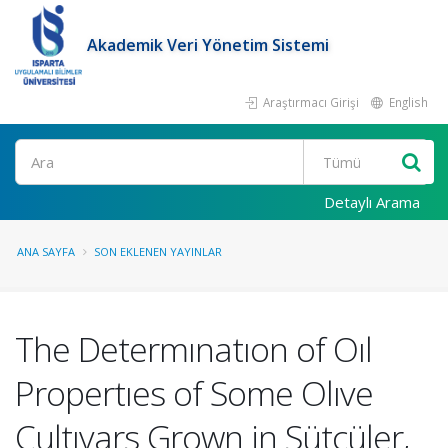
Akademik Veri Yönetim Sistemi
Araştırmacı Girişi
English
Ara
Detaylı Arama
ANA SAYFA
SON EKLENEN YAYINLAR
The Determınatıon of Oıl
Propertıes of Some Olıve
Cultıvars Grown in Sütçüler,