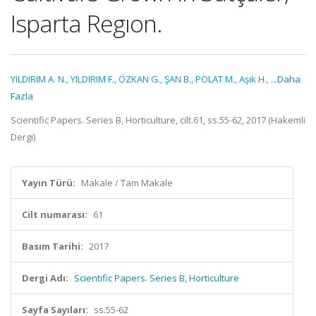
Isparta Regıon.
YILDIRIM A. N.
,
YILDIRIM F.
,
ÖZKAN G.
,
ŞAN B.
,
POLAT M.
,
Aşık H.
,
...Daha
Fazla
Scientific Papers. Series B, Horticulture, cilt.61, ss.55-62, 2017 (Hakemli
Dergi)
Yayın Türü:
Makale / Tam Makale
Cilt numarası:
61
Basım Tarihi:
2017
Dergi Adı:
Scientific Papers. Series B, Horticulture
Sayfa Sayıları:
ss.55-62