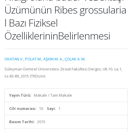
Üzümünün Ribes grossularia
l Bazı Fiziksel
ÖzelliklerininBelirlenmesi
OKATAN V.
,
POLAT M.
,
AŞKIN M. A.
,
ÇOLAK A. M.
Süleyman Demirel Üniversitesi Ziraat Fakültesi Dergisi, cilt.10, sa.1,
ss.83-89, 2015 (TRDizin)
Yayın Türü:
Makale / Tam Makale
Cilt numarası:
10
Sayı:
1
Basım Tarihi:
2015