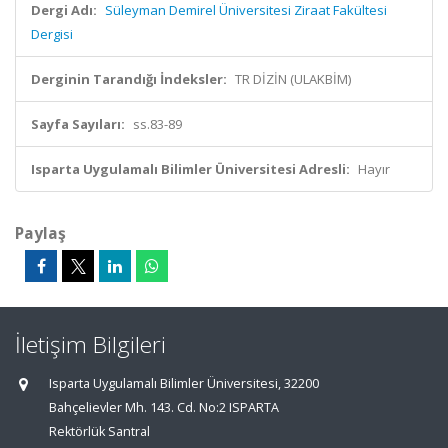
Dergi Adı:
Süleyman Demirel Üniversitesi Ziraat Fakültesi
Dergisi
Derginin Tarandığı İndeksler:
TR DİZİN (ULAKBİM)
Sayfa Sayıları:
ss.83-89
Isparta Uygulamalı Bilimler Üniversitesi Adresli:
Hayır
Paylaş
İletişim Bilgileri
Isparta Uygulamalı Bilimler Üniversitesi, 32200
Bahçelievler Mh. 143. Cd. No:2 ISPARTA
Rektörlük Santral