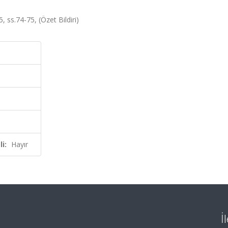
 ss.74-75, (Özet Bildiri)
i:
Hayır
İ