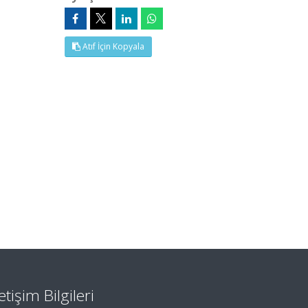
Atıf İçin Kopyala
letişim Bilgileri