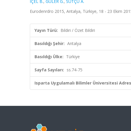
İÇEL B.
,
GÜLER G.
,
SÜTÇÜ A.
Eurodenrdro 2015, Antalya, Türkiye, 18 - 23 Ekim 2015,
Yayın Türü:
Bildiri / Özet Bildiri
Basıldığı Şehir:
Antalya
Basıldığı Ülke:
Türkiye
Sayfa Sayıları:
ss.74-75
Isparta Uygulamalı Bilimler Üniversitesi Adresl