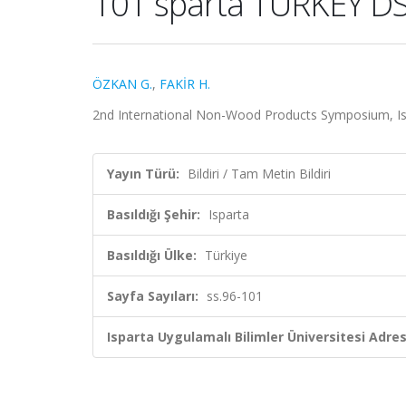
101 sparta TURKEY D
ÖZKAN G.
,
FAKİR H.
2nd International Non-Wood Products Symposium, Ispar
Yayın Türü:
Bildiri / Tam Metin Bildiri
Basıldığı Şehir:
Isparta
Basıldığı Ülke:
Türkiye
Sayfa Sayıları:
ss.96-101
Isparta Uygulamalı Bilimler Üniversitesi Adresl