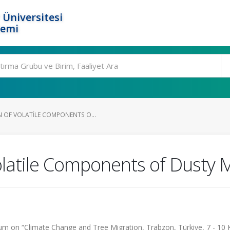
 Üniversitesi
temi
 OF VOLATILE COMPONENTS O...
atile Components of Dusty Mil
um on “Climate Change and Tree Migration, Trabzon, Türkiye, 7 - 10