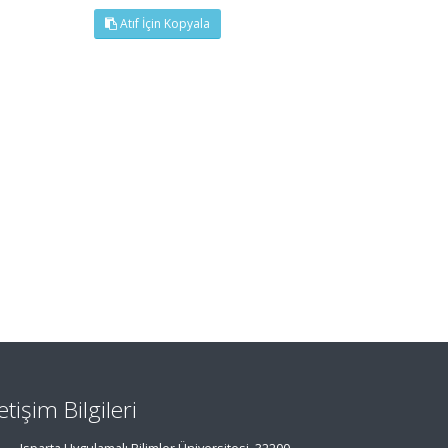
Atıf İçin Kopyala
letişim Bilgileri