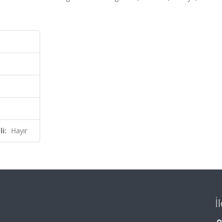
i:
Hayır
İ