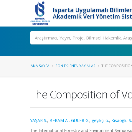
Isparta Uygulamalı Bilimler
Akademik Veri Yönetim Sis
Ara
ANA SAYFA
SON EKLENEN YAYINLAR
THE COMPOSITION
The Composition of Vol
YAŞAR S.
,
BERAM A.
,
GÜLER G.
,
geyikçi ö.
,
Kısaoğlu S.
The International Forestry and Environment Symposi