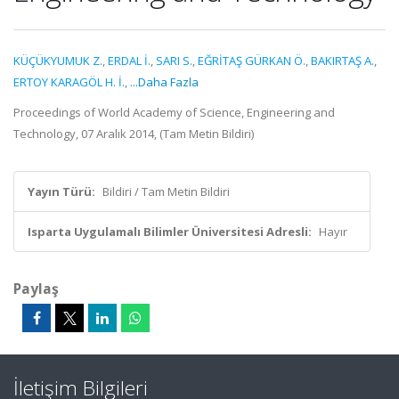
KÜÇÜKYUMUK Z.
,
ERDAL İ.
,
SARI S.
,
EĞRİTAŞ GÜRKAN Ö.
,
BAKIRTAŞ A.
,
ERTOY KARAGÖL H. İ.
,
...Daha Fazla
Proceedings of World Academy of Science, Engineering and
Technology, 07 Aralık 2014, (Tam Metin Bildiri)
Yayın Türü:
Bildiri / Tam Metin Bildiri
Isparta Uygulamalı Bilimler Üniversitesi Adresli:
Hayır
Paylaş
İletişim Bilgileri