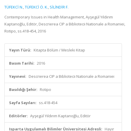
TÜFEKCİ N.
,
TÜFEKCİ Ö. K.
,
SİLİNDİR F.
Contemporary Issues in Health Management, Ayşegül Yıldırım
Kaptanoğlu, Editör, Descrierea CIP a Bibliotecii Nationale a Romaniei,
Rotipo, ss.418-454, 2016
Yayın Türü:
Kitapta Bölüm / Mesleki Kitap
Basım Tarihi:
2016
Yayınevi:
Descrierea CIP a Bibliotecii Nationale a Romaniei
Basıldığı Şehir:
Rotipo
Sayfa Sayıları:
ss.418-454
Editörler:
Ayşegül Yıldırım Kaptanoğlu, Editör
Isparta Uygulamalı Bilimler Üniversitesi Adresli:
Hayır