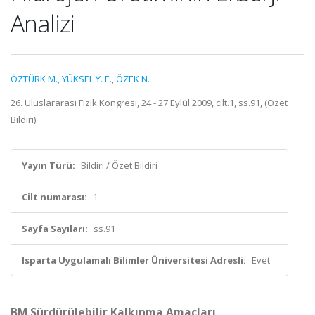
Analizi
ÖZTÜRK M.
,
YÜKSEL Y. E.
,
ÖZEK N.
26. Uluslararası Fizik Kongresi, 24 - 27 Eylül 2009, cilt.1, ss.91, (Özet
Bildiri)
Yayın Türü:
Bildiri / Özet Bildiri
Cilt numarası:
1
Sayfa Sayıları:
ss.91
Isparta Uygulamalı Bilimler Üniversitesi Adresli:
Evet
BM Sürdürülebilir Kalkınma Amaçları