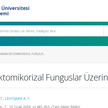
 Üniversitesi
temi
ININ EKTOMIKORIZAL FUNGUS...
tomikorizal Funguslar Üzerine
T.
,
LEHTİJARVİ A. T.
, 7 - 10 Ocak 2009, ss.485-493, (Tam Metin Bildiri)