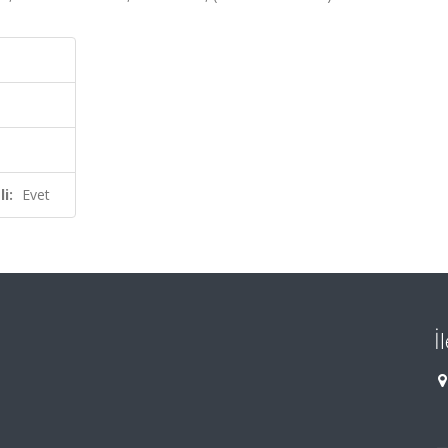
i:
Evet
İ