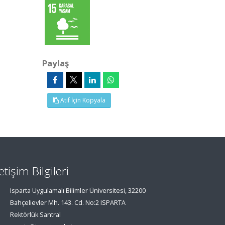
Paylaş
Atıf İçin Kopyala
letişim Bilgileri
Isparta Uygulamalı Bilimler Üniversitesi, 32200
Bahçelievler Mh. 143. Cd. No:2 ISPARTA
Rektörlük Santral