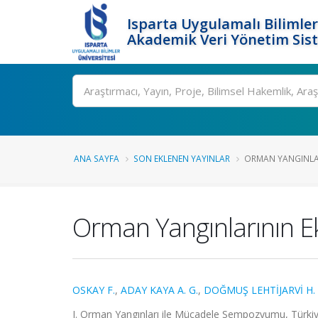
Isparta Uygulamalı Bilimler
Akademik Veri Yönetim Sis
Ara
ANA SAYFA
SON EKLENEN YAYINLAR
ORMAN YANGINLAR
Orman Yangınlarının Ek
OSKAY F.
,
ADAY KAYA A. G.
,
DOĞMUŞ LEHTİJARVİ H. 
I. Orman Yangınları ile Mücadele Sempozyumu, Türkiye