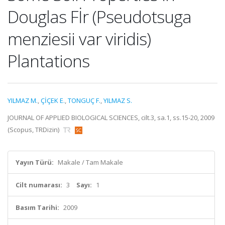
Douglas Fİr (Pseudotsuga
menziesii var viridis)
Plantations
YILMAZ M.
,
ÇİÇEK E.
,
TONGUÇ F.
,
YILMAZ S.
JOURNAL OF APPLIED BIOLOGICAL SCIENCES, cilt.3, sa.1, ss.15-20, 2009
(Scopus, TRDizin)
Yayın Türü:
Makale / Tam Makale
Cilt numarası:
3
Sayı:
1
Basım Tarihi:
2009