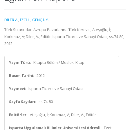
DİLER A.
,
İZCİ L.
,
GENÇ İ. Y.
Türk Sularından Avrupa Pazarlarına Türk Kereviti, Ateşoğlu, İ;
Korkmaz, A; Diler, A., Editör, Isparta Ticaret ve Sanayi Odası, ss.74-80,
2012
Yayın Türü:
Kitapta Bölüm / Mesleki Kitap
Basım Tarihi:
2012
Yayınevi:
Isparta Ticaret ve Sanayi Odası
Sayfa Sayıları:
ss.74-80
Editörler:
Ateşoğlu, İ; Korkmaz, A; Diler, A., Editör
Isparta Uygulamalı Bilimler Üniversitesi Adresli:
Evet