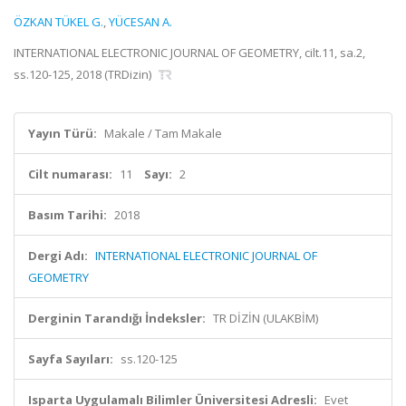
ÖZKAN TÜKEL G.
,
YÜCESAN A.
INTERNATIONAL ELECTRONIC JOURNAL OF GEOMETRY, cilt.11, sa.2,
ss.120-125, 2018 (TRDizin)
Yayın Türü:
Makale / Tam Makale
Cilt numarası:
11
Sayı:
2
Basım Tarihi:
2018
Dergi Adı:
INTERNATIONAL ELECTRONIC JOURNAL OF
GEOMETRY
Derginin Tarandığı İndeksler:
TR DİZİN (ULAKBİM)
Sayfa Sayıları:
ss.120-125
Isparta Uygulamalı Bilimler Üniversitesi Adresli:
Evet