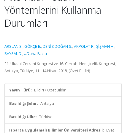
Yöntemlerini Kullanma
Durumları
ARSLAN S.
,
GÖKÇE E.
,
DENİZ DOĞAN S.
,
AKPOLAT R.
,
ŞİŞMAN H.
,
BAYSAL D.
,
...Daha Fazla
21. Ulusal Cerrahi Kongresi ve 16. Cerrahi Hemşirelik Kongresi,
Antalya, Türkiye, 11 - 14 Nisan 2018, (Özet Bildiri)
Yayın Türü:
Bildiri / Özet Bildiri
Basıldığı Şehir:
Antalya
Basıldığı Ülke:
Türkiye
Isparta Uygulamalı Bilimler Üniversitesi Adresli:
Evet