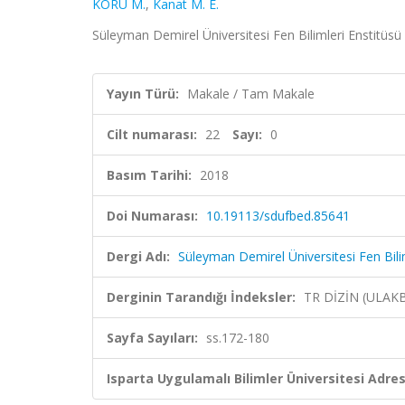
KORU M.
,
Kanat M. E.
Süleyman Demirel Üniversitesi Fen Bilimleri Enstitüsü 
Yayın Türü:
Makale / Tam Makale
Cilt numarası:
22
Sayı:
0
Basım Tarihi:
2018
Doi Numarası:
10.19113/sdufbed.85641
Dergi Adı:
Süleyman Demirel Üniversitesi Fen Bilim
Derginin Tarandığı İndeksler:
TR DİZİN (ULAK
Sayfa Sayıları:
ss.172-180
Isparta Uygulamalı Bilimler Üniversitesi Adresl