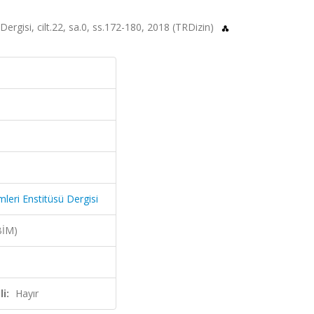
Dergisi, cilt.22, sa.0, ss.172-180, 2018 (TRDizin)
leri Enstitüsü Dergisi
BİM)
i:
Hayır