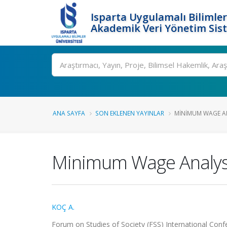
Isparta Uygulamalı Bilimler
Akademik Veri Yönetim Sis
Ara
ANA SAYFA
SON EKLENEN YAYINLAR
MINIMUM WAGE AN
Minimum Wage Analysis
KOÇ A.
Forum on Studies of Society (FSS) International Con