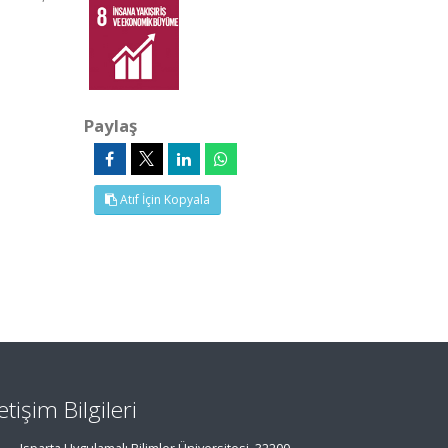
Paylaş
Atıf İçin Kopyala
letişim Bilgileri