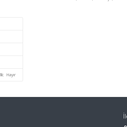
i:
Hayır
İ