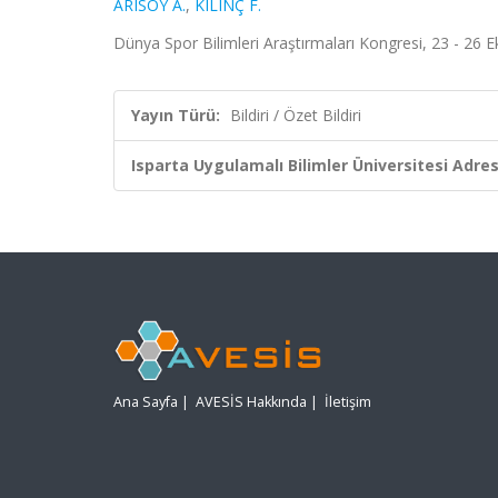
ARISOY A.
,
KILINÇ F.
Dünya Spor Bilimleri Araştırmaları Kongresi, 23 - 26 Ek
Yayın Türü:
Bildiri / Özet Bildiri
Isparta Uygulamalı Bilimler Üniversitesi Adresl
Ana Sayfa
|
AVESİS Hakkında
|
İletişim