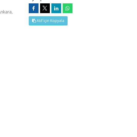
nkara,
Atıf İçin Kopyala