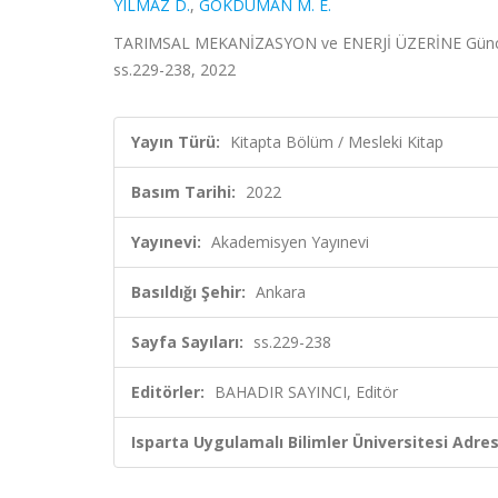
YILMAZ D.
,
GÖKDUMAN M. E.
TARIMSAL MEKANİZASYON ve ENERJİ ÜZERİNE Güncel A
ss.229-238, 2022
Yayın Türü:
Kitapta Bölüm / Mesleki Kitap
Basım Tarihi:
2022
Yayınevi:
Akademisyen Yayınevi
Basıldığı Şehir:
Ankara
Sayfa Sayıları:
ss.229-238
Editörler:
BAHADIR SAYINCI, Editör
Isparta Uygulamalı Bilimler Üniversitesi Adresl