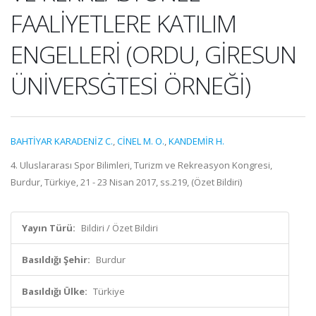
FAALİYETLERE KATILIM
ENGELLERİ (ORDU, GİRESUN
ÜNİVERSĠTESİ ÖRNEĞİ)
BAHTİYAR KARADENİZ C.
,
CİNEL M. O.
,
KANDEMİR H.
4. Uluslararası Spor Bilimleri, Turizm ve Rekreasyon Kongresi,
Burdur, Türkiye, 21 - 23 Nisan 2017, ss.219, (Özet Bildiri)
Yayın Türü:
Bildiri / Özet Bildiri
Basıldığı Şehir:
Burdur
Basıldığı Ülke:
Türkiye