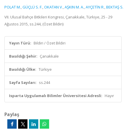
POLAT M.
,
GÜÇLÜ S. F.
,
OKATAN V.
,
AŞKIN M. A.
,
AYÇETİN R.
,
BEKTAŞ S.
VII. Ulusal Bahçe Bitkileri Kongresi, Çanakkale, Türkiye, 25 - 29
Ağustos 2015, ss.244, (Özet Bildiri)
Yayın Türü:
Bildiri / Özet Bildiri
Basıldığı Şehir:
Çanakkale
Basıldığı Ülke:
Türkiye
Sayfa Sayıları:
ss.244
Isparta Uygulamalı Bilimler Üniversitesi Adresli:
Hayır
Paylaş