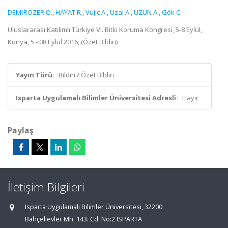
DEMİRÖZER O.
,
HAYAT R.
,
Vujic A.
,
Uzal A.
,
UZUN A.
,
Gök C.
Uluslararası Katılımlı Türkiye VI. Bitki Koruma Kongresi, 5-8 Eylül,
Konya, 5 - 08 Eylül 2016, (Özet Bildiri)
Yayın Türü:
Bildiri / Özet Bildiri
Isparta Uygulamalı Bilimler Üniversitesi Adresli:
Hayır
Paylaş
İletişim Bilgileri
Isparta Uygulamalı Bilimler Üniversitesi, 32200
Bahçelievler Mh. 143. Cd. No:2 ISPARTA