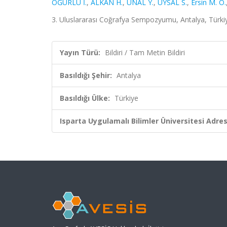
OĞURLU İ.
,
ALKAN H.
,
ÜNAL Y.
,
UYSAL S.
,
Ersin M. Ö.
3. Uluslararası Coğrafya Sempozyumu, Antalya, Türkiye
Yayın Türü:
Bildiri / Tam Metin Bildiri
Basıldığı Şehir:
Antalya
Basıldığı Ülke:
Türkiye
Isparta Uygulamalı Bilimler Üniversitesi Adresl