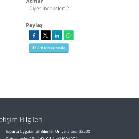
Atıflar
Diğer İndeksler: 2
Paylaş
Atıf İçin Kopyala
letişim Bilgileri
Isparta Uygulamalı Bilimler Üniversitesi, 32200
Bahçelievler Mh. 143. Cd. No:2 ISPARTA