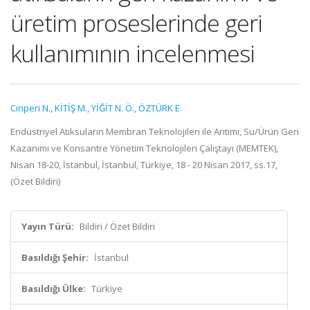
üretim proseslerinde geri
kullanımının incelenmesi
Cinperi N.
,
KİTİŞ M.
,
YİĞİT N. Ö.
,
ÖZTÜRK E.
Endüstriyel Atıksuların Membran Teknolojileri ile Arıtımı, Su/Ürün Geri
Kazanımı ve Konsantre Yönetim Teknolojileri Çalıştayı (MEMTEK),
Nisan 18-20, İstanbul, İstanbul, Türkiye, 18 - 20 Nisan 2017, ss.17,
(Özet Bildiri)
Yayın Türü:
Bildiri / Özet Bildiri
Basıldığı Şehir:
İstanbul
Basıldığı Ülke:
Türkiye