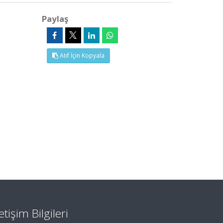
Paylaş
Atıf İçin Kopyala
letişim Bilgileri