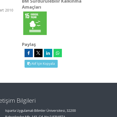
BM Sürdürülebilir Kalkınma
Amaçları
art 2010
Paylaş
Atıf İçin Kopyala
letişim Bilgileri
Isparta Uygulamalı Bilimler Üniversitesi, 32200
Bahçelievler Mh. 143. Cd. No:2 ISPARTA