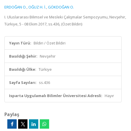
ERDOĞAN O.
,
OĞUZ H. İ.
,
GÖKDOĞAN O.
I. Uluslararası Bilimsel ve Mesleki Çalışmalar Sempozyumu, Nevşehir,
Türkiye, 5 - 08 Ekim 2017, ss.436, (Özet Bildiri)
Yayın Türü:
Bildiri / Özet Bildiri
Basıldığı Şehir:
Nevşehir
Basıldığı Ülke:
Türkiye
Sayfa Sayıları:
ss.436
Isparta Uygulamalı Bilimler Üniversitesi Adresli:
Hayır
Paylaş