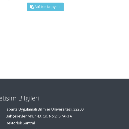
Atıf İçin Kopyala
letişim Bilgileri
Isparta Uygulamalı Bilimler Üniversitesi, 32200
Bahçelievler Mh. 143. Cd. No:2 ISPARTA
Rektörlük Santral