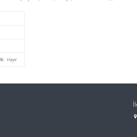
i:
Hayır
İ