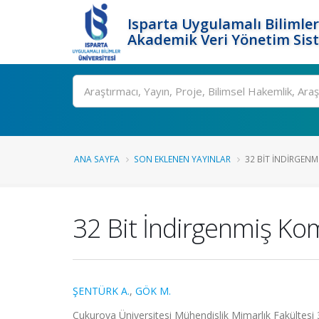
Isparta Uygulamalı Bilimler
Akademik Veri Yönetim Sis
Ara
ANA SAYFA
SON EKLENEN YAYINLAR
32 BIT İNDIRGENMI
32 Bit İndirgenmiş Kom
ŞENTÜRK A.
,
GÖK M.
Çukurova Üniversitesi Mühendislik Mimarlık Fakültesi 