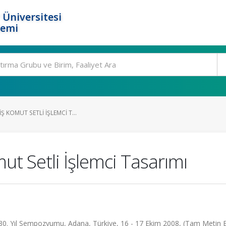
 Üniversitesi
temi
Ş KOMUT SETLI İŞLEMCI T...
ut Setli İşlemci Tasarımı
30. Yıl Sempozyumu, Adana, Türkiye, 16 - 17 Ekim 2008, (Tam Metin Bi