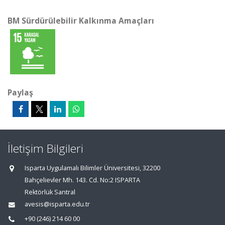
BM Sürdürülebilir Kalkınma Amaçları
Paylaş
İletişim Bilgileri
Isparta Uygulamalı Bilimler Üniversitesi, 32200
Bahçelievler Mh. 143. Cd. No:2 ISPARTA
Rektörlük Santral
avesis@isparta.edu.tr
+90 (246) 214 60 00