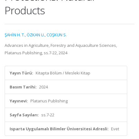
Products
ŞAHİN H. T.
,
ÖZKAN U.
,
COŞKUN S.
Advances in Agriculture, Forestry and Aquaculture Sciences,
Platanus Publishing, ss.7-22, 2024
Yayın Türü:
Kitapta Bölüm / Mesleki Kitap
Basım Tarihi:
2024
Yayınevi:
Platanus Publishing
Sayfa Sayıları:
ss.7-22
Isparta Uygulamalı Bilimler Üniversitesi Adresli:
Evet