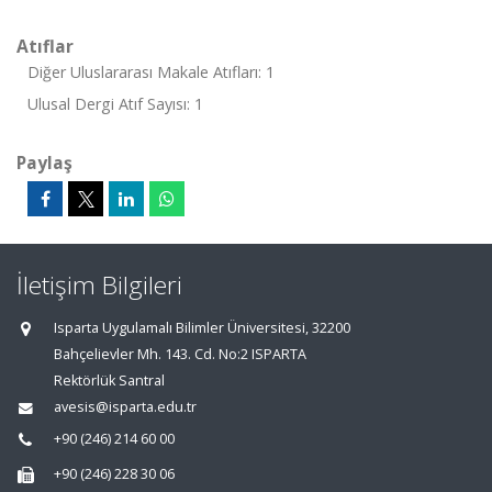
Atıflar
Diğer Uluslararası Makale Atıfları: 1
Ulusal Dergi Atıf Sayısı: 1
Paylaş
İletişim Bilgileri
Isparta Uygulamalı Bilimler Üniversitesi, 32200
Bahçelievler Mh. 143. Cd. No:2 ISPARTA
Rektörlük Santral
avesis@isparta.edu.tr
+90 (246) 214 60 00
+90 (246) 228 30 06