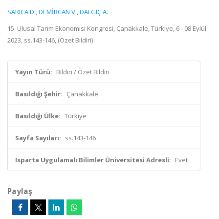
SARICA D.
,
DEMİRCAN V.
,
DALGIÇ A.
15. Ulusal Tarım Ekonomisi Kongresi, Çanakkale, Türkiye, 6 - 08 Eylül
2023, ss.143-146, (Özet Bildiri)
Yayın Türü:
Bildiri / Özet Bildiri
Basıldığı Şehir:
Çanakkale
Basıldığı Ülke:
Türkiye
Sayfa Sayıları:
ss.143-146
Isparta Uygulamalı Bilimler Üniversitesi Adresli:
Evet
Paylaş