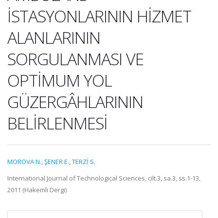
İSTASYONLARININ HİZMET
ALANLARININ
SORGULANMASI VE
OPTİMUM YOL
GÜZERGÂHLARININ
BELİRLENMESİ
MOROVA N.
,
ŞENER E.
,
TERZİ S.
International Journal of Technological Sciences, cilt.3, sa.3, ss.1-13,
2011 (Hakemli Dergi)