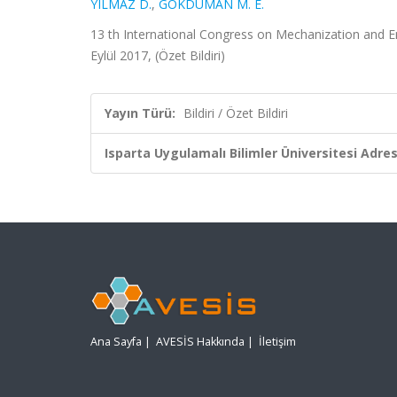
YILMAZ D.
,
GÖKDUMAN M. E.
13 th International Congress on Mechanization and En
Eylül 2017, (Özet Bildiri)
Yayın Türü:
Bildiri / Özet Bildiri
Isparta Uygulamalı Bilimler Üniversitesi Adresl
Ana Sayfa
|
AVESİS Hakkında
|
İletişim