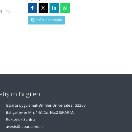
3 - 15
Atıf İçin Kopyala
letişim Bilgileri
Isparta Uygulamalı Bilimler Üniversitesi, 32200
Bahçelievler Mh. 143. Cd. No:2 ISPARTA
Rektörlük Santral
avesis@isparta.edu.tr