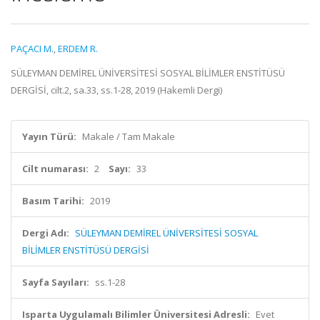
PAÇACI M.
,
ERDEM R.
SÜLEYMAN DEMİREL ÜNİVERSİTESİ SOSYAL BİLİMLER ENSTİTÜSÜ
DERGİSİ, cilt.2, sa.33, ss.1-28, 2019 (Hakemli Dergi)
Yayın Türü:
Makale / Tam Makale
Cilt numarası:
2
Sayı:
33
Basım Tarihi:
2019
Dergi Adı:
SÜLEYMAN DEMİREL ÜNİVERSİTESİ SOSYAL
BİLİMLER ENSTİTÜSÜ DERGİSİ
Sayfa Sayıları:
ss.1-28
Isparta Uygulamalı Bilimler Üniversitesi Adresli:
Evet